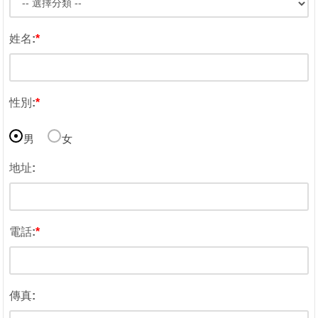
姓名:
*
性別:
*
男
女
地址:
電話:
*
傳真: